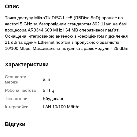
Опис
Точка доступу MikroTik DISC Lite5 (RBDisc-5nD) працює на
частоті 5 GHz за безпровідним стандартом 802.11a/n на базі
процесора AR9344 600 MHz і 64 MB оперативної пам'яті.
Оснащена інтегрованою антеною з коефіцієнтом підсилення
21 dBi та одним Ethernet портом з пропускною здатністю
10/100 Mbps. Максимальна потужність радіомодуля - 25 dBm.
Характеристики
Стандарти
a, n
мереж
Робоча частота
5 ГГц
Тип антени
Вбудовані
Інтерфейси
LAN 10/100 Мбіт/с
Відгуки