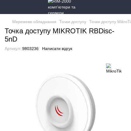
Мережеве обладнання
Точки доступу
Точки доступу MikroTi
Точка доступу MIKROTIK RBDisc-
5nD
Артикул:
9803236
Написати відгук