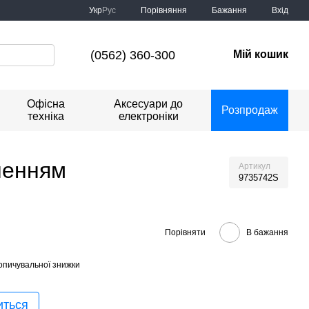
Порівняння
Укр
Рус
Бажання
Вхід
(0562) 360-300
Мій кошик
Офісна
Аксесуари до
Розпродаж
техніка
електроніки
ненням
Артикул
9735742S
Порівняти
В бажання
опичувальної знижки
иться