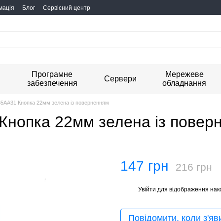
мація
Блог
Сервісний центр
Програмне
Мережеве
я
Сервери
забезпечення
обладнання
XB5AA31 Кнопка 22мм зелена із поверненням
 Кнопка 22мм зелена із повер
147 грн
216 грн
Увійти
для відображення нак
%
Повідомити, коли з'яв