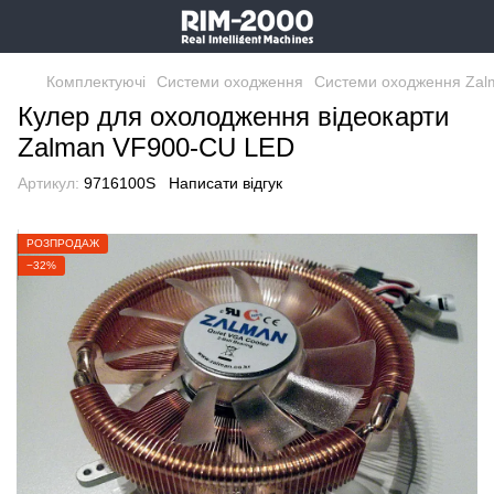
Комплектуючі
Системи оходження
Системи оходження Zal
Кулер для охолодження відеокарти
Zalman VF900-CU LED
Артикул:
9716100S
Написати відгук
РОЗПРОДАЖ
−32%