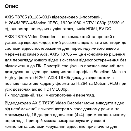
Опис
AXIS T8705 (01186-001) відеодекодер 1-портовий,
H.264/MPEG-4/Motion JPEG, 1920x1080 HDTV 1080p (25/30 к/
с), одностор. передача аудіопотока, вихід HDMI, 5V DC
AXIS T8705 Video Decoder — це компактний та простий в
установці відеодекодер, який дозволяє підключати монітори до
системи відеоспостереження для перегляду живого відео з
мережевих камер Axis. AXIS T8705 — це економічнеэ рішення
для перегляду живого відео з системи відеоспостереження без
підключення до ПК. Пристрій спеціально призназначений для
декодування відео при використанні профілів Baseline, Main та
High у форматі H.264. AXIS T8705 декодує відеопотоки з
повною частотою кадрів у форматах H.264 та Motion JPEG при
усіх дозволах аж до HDTV 1080p.
Як послідовний, так і многопоточний перегляд.
Відеодекодер AXIS T8705 Video Decoder може виводити відео
від необмеженої кількості джерел у послідовному режимі та
максимум від 16 джерел одночасно (4х4) при многопоточному
перегляді. Пристрій можна використовувати у якості
компонента системи керування відео, яке призначене для