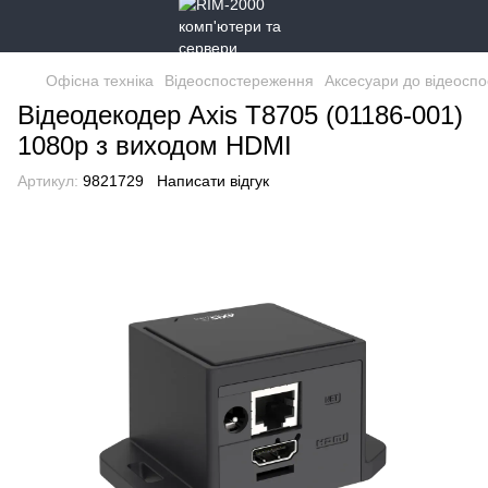
Офісна техніка
Відеоспостереження
Аксесуари до відеосп
Відеодекодер Axis T8705 (01186-001)
1080p з виходом HDMI
Артикул:
9821729
Написати відгук