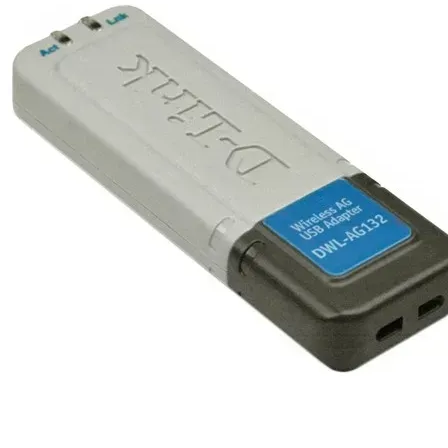
Розпродаж
−32%