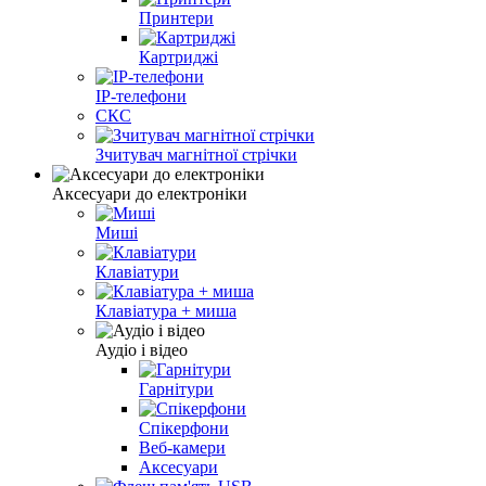
Принтери
Картриджі
IP-телефони
СКС
Зчитувач магнітної стрічки
Аксесуари до електроніки
Миші
Клавіатури
Клавіатура + миша
Аудіо і відео
Гарнітури
Спікерфони
Веб-камери
Аксесуари