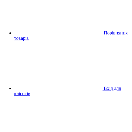
Порівняння
товарів
Вхід для
клієнтів