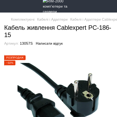
Комплектуючі
Кабелі і Адаптери
Кабелі і Адаптери Cablexpe
Кабель живлення Cablexpert PC-186-
15
Артикул:
13057S
Написати відгук
РОЗПРОДАЖ
−32%