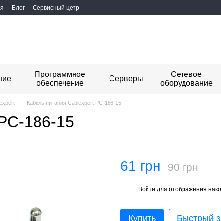
ия
Блог
Сервисный цетр
Программное
Сетевое
ние
Серверы
обеспечение
оборудование
expert
Кабель питания Cablexpert PC-186-15
 PC-186-15
61 грн
90 грн
Войти
для отображения нако
%
Купить
Быстрый з