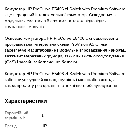
Комутатор HP ProCurve E5406 zl Switch with Premium Software
- це передовий інтелектуальної комутатор. Складається з
модульних системи з 6 слотами, а також відповідних
комплектів і модулівl.
Основою комутатора HP ProCurve E5406 є спеціалізована
програмована інтегральна схема ProVision ASIC, яка
забезпечує масштабоване і модульне впровадження найбільш
важливих мережевих функцій, таких як якість обслуговування
(QoS) і засоби забезпечення безпеки.
Комутатор HP ProCurve E5406 zl Switch with Premium Software
забезпечує чудовий захист, гнучкість і масштабованість, а
також простоту розгортання та технічного обслуговування.
Характеристики
Гарантійний
1
термін, міс.
Бренд
HP