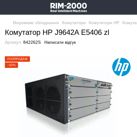
Мережеве обладнання
Комутатори
Комутатори HP
Комута
Комутатор HP J9642A E5406 zl
Артикул:
842262S
Написати відгук
РОЗПРОДАЖ
−32%