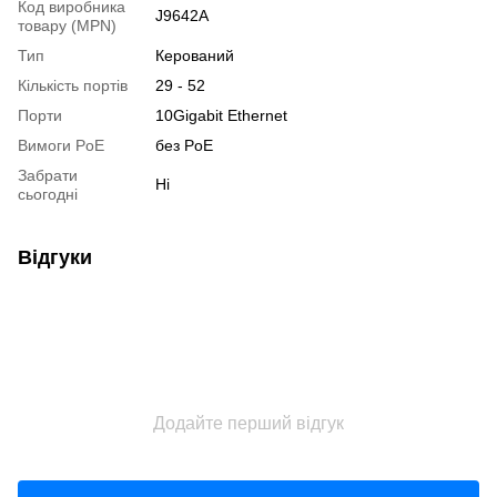
Код виробника
J9642A
товару (MPN)
Тип
Керований
Кількість портів
29 - 52
Порти
10Gigabit Ethernet
Вимоги PoE
без PoE
Забрати
Ні
сьогодні
Відгуки
Додайте перший відгук