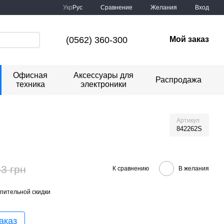
Сравнение
Укр
Рус
Желания
Вход
(0562) 360-300
Мой заказ
Офисная
Аксессуары для
Распродажа
техника
электроники
Артикул
842262S
3 грн
К сравнению
В желания
пительной скидки
аказ