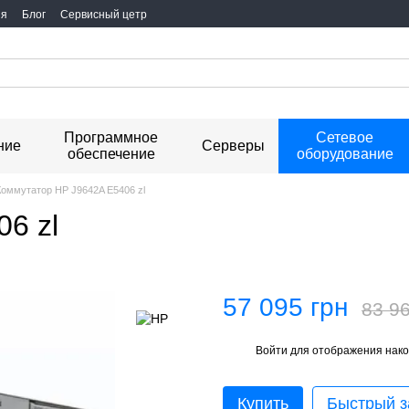
ия
Блог
Сервисный цетр
Программное
Сетевое
ние
Серверы
обеспечение
оборудование
Коммутатор HP J9642A E5406 zl
6 zl
57 095 грн
83 96
Войти
для отображения нако
%
Купить
Быстрый з