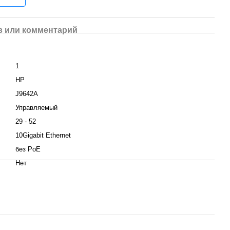
 или комментарий
1
HP
J9642A
Управляемый
29 - 52
10Gigabit Ethernet
без PoE
Нет