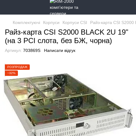
Комплектуючі
Корпуси
Корпуси CSI
Райз-карта CSI S2000 
Райз-карта CSI S2000 BLACK 2U 19"
(на 3 PCI слота, без БЖ, чорна)
Артикул:
703869S
Написати відгук
РОЗПРОДАЖ
−32%