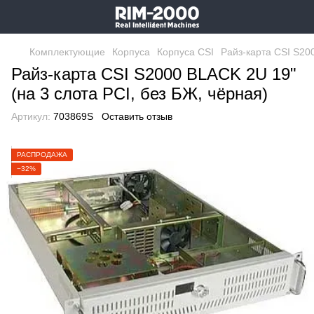
Комплектующие
Корпуса
Корпуса CSI
Райз-карта CSI S20
Райз-карта CSI S2000 BLACK 2U 19"
(на 3 слота PCI, без БЖ, чёрная)
Артикул:
703869S
Оставить отзыв
РАСПРОДАЖА
−32%