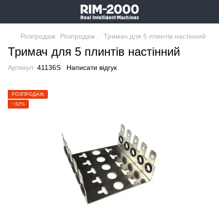
Розпродаж
Розпродаж .
Тримач для 5 плинтiв настінний
Тримач для 5 плинтiв настінний
Артикул:
41136S
Написати відгук
РОЗПРОДАЖ
−32%