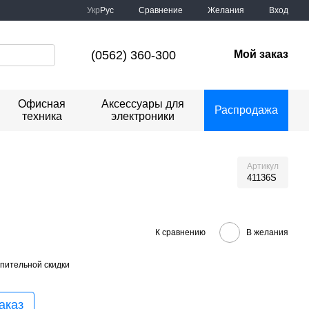
Сравнение
Укр
Рус
Желания
Вход
(0562) 360-300
Мой заказ
Офисная
Аксессуары для
Распродажа
техника
электроники
Артикул
41136S
К сравнению
В желания
пительной скидки
аказ