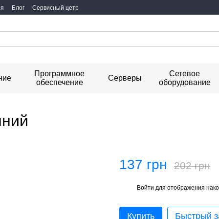
ия
Блог
Сервисный цетр
Программное
Сетевое
ние
Серверы
обеспечение
оборудование
нний
137 грн
202 грн
Войти
для отображения нако
%
Купить
Быстрый з