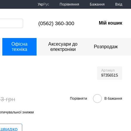
Порівняння
Укр
Рус
Бажання
Вхід
(0562) 360-300
Мій кошик
Офісна
Аксесуари до
Розпродаж
техніка
електроніки
Артикул
9735651S
3 грн
Порівняти
В бажання
опичувальної знижки
 швидко