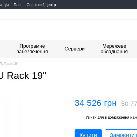
мація
Блог
Сервісний центр
Програмне
Мережеве
я
Сервери
забезпечення
обладнання
7U Rack 19"
 Rack 19"
34 526 грн
50 77
Увійти
для відображення нак
%
Купити
Замовити