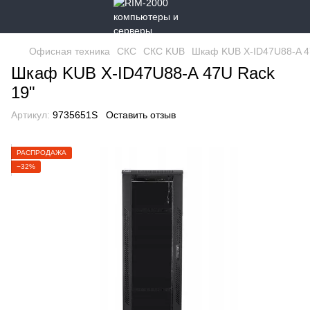
Офисная техника
СКС
СКС KUB
Шкаф KUB X-ID47U88-A 4
Шкаф KUB X-ID47U88-A 47U Rack
19"
Артикул:
9735651S
Оставить отзыв
РАСПРОДАЖА
−32%