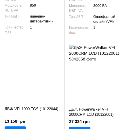
Мощность
850
Мощность
3000 ВА
ИБП, VA
ИБП, VA
Тип ИБП
линейно-
Тип ИБП
Однофазный
интерактивній
онлайн (VFI)
Количество
1
Количество
1
фаз
фаз
ДБЖ VFI 1000 TGS (10122044)
ДБЖ PowerWalker VFI
2000CRM LCD (10122001)
13 158 грн
27 324 грн