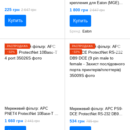
крепления для Eaton (MGE)
Ellipse ASR, Ellipse MAX
225 грн
1 800 грн
2 647 грн
2 647 грн
Купить
Купить
Бренд
Eaton
РАСПРОДАЖА
РАСПРОДАЖА
−32%
−32%
Мережевий фільтр: APC
Мережевий фільтр: APC PS9-
PNET4 ProtectNet 10Base-T 4
DCE ProtectNet RS-232 DB9
port
DCE (9 pin male to female -
1 660 грн
534 грн
2 441 грн
785 грн
Захист послідовного порта
принтерів/плоттерів)