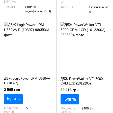
ИБП, VA
VA
Тип ИБП
Онлайн
Тип ИБП
LineInteractiv
однофазный (VFI)
e
ДБЖ LogicPower LPM U850VA-
ДБЖ PowerWalker VFI 3000
P (10397)
CRM LCD (10122002)
2 565 грн
39 218 грн
Купить
Купить
Мощность
510
Мощность
2400 Вт
ИБП, Вт
ИБП, Вт