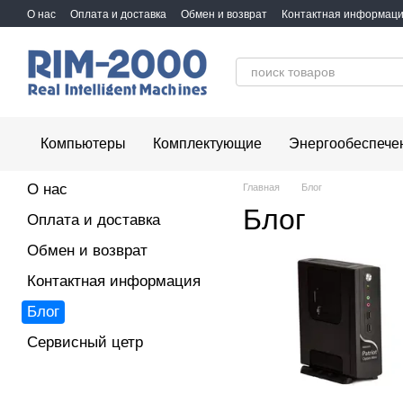
Перейти к основному контенту
О нас
Оплата и доставка
Обмен и возврат
Контактная информац
Компьютеры
Комплектующие
Энергообеспече
О нас
Главная
Блог
Блог
Оплата и доставка
Обмен и возврат
Контактная информация
Блог
Сервисный цетр