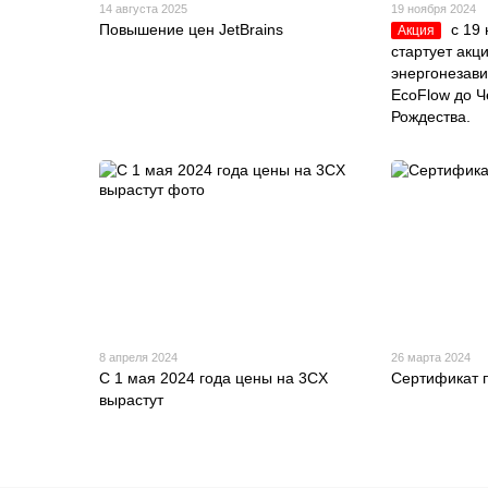
14 августа 2025
19 ноября 2024
Повышение цен JetBrains
с 19
Акция
стартует акц
энергонезав
EcoFlow до Ч
Рождества.
8 апреля 2024
26 марта 2024
С 1 мая 2024 года цены на 3CX
Сертификат 
вырастут