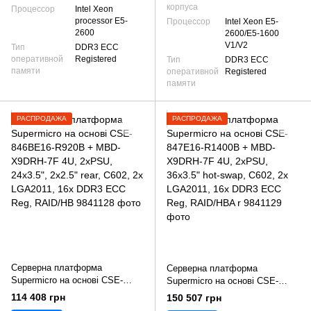
корпуса
Процессор
Intel Xeon
processor E5-
Процессор
Intel Xeon E5-
2600
2600/E5-1600
V1/V2
Тип
DDR3 ECC
оперативной
Registered
Тип
DDR3 ECC
памяти
оперативной
Registered
памяти
РАСПРОДАЖА
РАСПРОДАЖА
Серверна платформа
Серверна платформа
Supermicro на основі CSE-
Supermicro на основі CSE-
846BE16-R920B + MBD-
847E16-R1400B + MBD-X9DRH-
114 408 грн
150 507 грн
X9DRH-7F 4U, 2xPSU, 24x3.5",
7F 4U, 2xPSU, 36x3.5" hot-