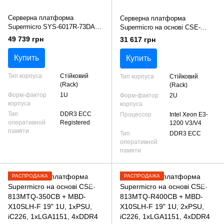
Серверна платформа
Серверна платформа
Supermicro SYS-6017R-73DAF
Supermicro на основі CSE-
19" 1U rack, 1xPSU, 4x3.5" hot-
822T-400LPB + MBD-X10SL7-F
49 739 грн
31 617 грн
swap, C602J, 2x LGA2011, 16x
2U, 1xPSU 400W 80+, 6x 3.5"
DDR3 ECC Reg, Broadcom
SAS/SATA hot-swap, C222, 1x
Купить
Купить
2308, 4x1GbE (i350),
LGA1150, 4xDDR3 ECC, B
Тип корпуса
Cтійковий
Тип корпуса
Cтійковий
(Rack)
(Rack)
Форм-фактор
1U
Форм-фактор
2U
корпуса
корпуса
Тип
DDR3 ECC
Процессор
Intel Xeon E3-
оперативной
Registered
1200 V3/V4
памяти
Тип
DDR3 ECC
оперативной
памяти
РАСПРОДАЖА
РАСПРОДАЖА