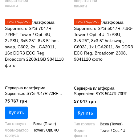
оперативной
оперативной
памяти
памяти
РАСПРОДАЖА
РАСПРОДАЖА
Серверна платформа
Серверна платформа
Supermicro SYS-7047R-72RFT
Supermicro SYS-5047R-73RF
Tower / Opt. 4U, 2xPSU,
Tower / Opt. 4U, 1xPSU,
75 767 грн
57 047 грн
3x5.25", 8x3.5" hot-swap, C602,
3x5.25", 8x3.5" hot-swap,
2x LGA2011, 16x DDR3 ECC
C602J, 1x LGA2011, 8x DDR3
Купить
Купить
Reg, Broadcom 2208/1GB
ECC Reg, Broadcom 2308,
Тип корпуса
Вежа (Tower)
Тип корпуса
Вежа (Tower)
Форм-фактор
Tower / Opt. 4U
Форм-
Tower / Opt. 4U
корпуса
фактор