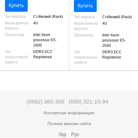
2x2.5" rear, C602, 2x LGA2011,
swap, C602, 2x LGA2011, 16x
Купить
Купить
16x DDR3 ECC Reg, RAID/HB
DDR3 ECC Reg, RAID/HBA r
Тип корпуса
Cтійковий (Rack)
Тип корпуса
Cтійковий (Rack)
Форм-фактор
4U
Форм-фактор
4U
корпуса
корпуса
Процессор
Intel Xeon
Процессор
Intel Xeon
processor E5-
processor E5-
2600
2600
Тип
DDR3 ECC
Тип
DDR3 ECC
оперативной
Registered
оперативной
Registered
памяти
памяти
(0562) 360-300
(050) 321-15-94
Контактная информация
Полная версия сайта
Укр
Рус