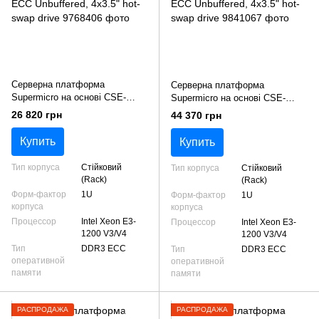
Серверна платформа
Серверна платформа
Supermicro на основі CSE-
Supermicro на основі CSE-
813MTQ-350CB + MBD-
813MTQ-R400CB + MBD-
26 820 грн
44 370 грн
X10SLH-F 19" 1U, 1xPSU,
X10SLH-F 19" 1U, 2xPSU,
iC226, 1xLGA1151, 4xDDR4
iC226, 1xLGA1151, 4xDDR4
Купить
Купить
ECC Unbuffered, 4x3.5" hot-
ECC Unbuffered, 4x3.5" hot-
swap drive
swap drive
Тип корпуса
Cтійковий
Тип корпуса
Cтійковий
(Rack)
(Rack)
Форм-фактор
1U
Форм-фактор
1U
корпуса
корпуса
Процессор
Intel Xeon E3-
Процессор
Intel Xeon E3-
1200 V3/V4
1200 V3/V4
Тип
DDR3 ECC
Тип
DDR3 ECC
оперативной
оперативной
памяти
памяти
РАСПРОДАЖА
РАСПРОДАЖА