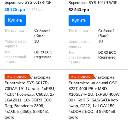
Supermicro SYS-5017R-73F
Supermicro SYS-1027R-WRF
19" 1U rack, 2xPSU, 8x2.5"
26 325 грн
52 943 грн
44 206 грн
SAS/SATA hot-swap, C602,
2xLGA2011, 16x DDR3 ECC
Купить
Купить
Reg, 2x1GbE (i350), COM, IPMI
Тип корпуса
Cтійковий
Тип корпуса
Cтійковий
(Rack)
(Rack)
Форм-фактор
1U
Форм-фактор
1U
корпуса
корпуса
Тип
DDR3 ECC
Тип
DDR3 ECC
оперативной
Registered
оперативной
Registered
памяти
памяти
РАСПРОДАЖА
РАСПРОДАЖА