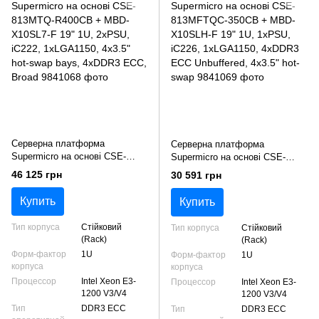
Серверна платформа
Серверна платформа
Supermicro на основі CSE-
Supermicro на основі CSE-
813MTQ-R400CB + MBD-
813MFTQC-350CB + MBD-
46 125 грн
30 591 грн
X10SL7-F 19" 1U, 2xPSU,
X10SLH-F 19" 1U, 1xPSU,
iC222, 1xLGA1150, 4x3.5" hot-
iC226, 1xLGA1150, 4xDDR3
Купить
Купить
swap bays, 4xDDR3 ECC, Broad
ECC Unbuffered, 4x3.5" hot-
swap
Тип корпуса
Cтійковий
Тип корпуса
Cтійковий
(Rack)
(Rack)
Форм-фактор
1U
Форм-фактор
1U
корпуса
корпуса
Процессор
Intel Xeon E3-
Процессор
Intel Xeon E3-
1200 V3/V4
1200 V3/V4
Тип
DDR3 ECC
Тип
DDR3 ECC