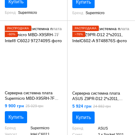
Купить
Купить
Бренд
Supermicro
Бренд
Supermicro
РАСПРОДАЖА
РАСПРОДАЖА
−60%
−76%
Серверна системна плата
Серверна системна плата
Supermicro MBD-X9SRH-7F
ASUS Z9PR-D12 2*s2011,
Intel® C602J
IntelC602-A
9 900 грн
5 924 грн
25 029 грн
24 882 грн
Купить
Купить
Бренд
Supermicro
Бренд
ASUS
Чипсет
Intel C602J
Сокет
2 x Socket 2011