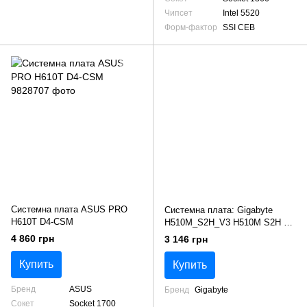
Чипсет
Intel 5520
Форм-фактор
SSI CEB
Системна плата ASUS PRO
Системна плата: Gigabyte
H610T D4-CSM
H510M_S2H_V3 H510M S2H V3
s1200 H470 2xDDR4 HDMI DP
4 860 грн
3 146 грн
mATX
Купить
Купить
Бренд
ASUS
Бренд
Gigabyte
Сокет
Socket 1700