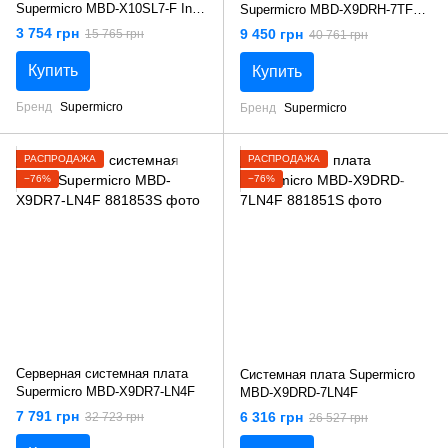
Supermicro MBD-X10SL7-F Intel
Supermicro MBD-X9DRH-7TF
C222
(2*LGA 2011, C602, LSI 2208)
3 754 грн
9 450 грн
15 765 грн
40 761 грн
Купить
Купить
Бренд
Supermicro
Бренд
Supermicro
РАСПРОДАЖА
РАСПРОДАЖА
−76%
−76%
Серверная системная плата
Системная плата Supermicro
Supermicro MBD-X9DR7-LN4F
MBD-X9DRD-7LN4F
7 791 грн
6 316 грн
32 723 грн
26 527 грн