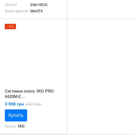
Чипсет
Intel H610
Форм-фактор
MiniITX
−1%
Системна плата: MSI PRO
A620M-E
sAM5/2DDR5/VGA/HDMI/2PCIe
3 938 грн
3 977 грн
/1M.2/4 SATA
Купить
Бренд
MSI