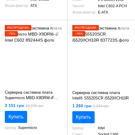
Форм-фактор
ATX
Чипсет
Intel C602-A PCH
Форм-фактор
E-ATX
РАСПРОДАЖА
РАСПРОДАЖА
−76%
−76%
Серверна системна плата
Серверна системна плата
Supermicro MBD-X9DRW-iF
Intel® S5520SCR i5520/ICH10R
Intel C602
3 151 грн
1 260 грн
13 235 грн
5 294 грн
Купить
Купить
Бренд
Supermicro
Бренд
Intel
Сокет
Socket 1366