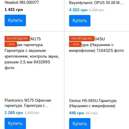
Headset 981-000377
Beyerdynamic OPUS 55.09 Mk
II SC Мікрофон
1 431 грн
4 322 грн
6 356 грн
Купить
Купить
РАСПРОДАЖА
РАСПРОДАЖА
−32%
−32%
Plantronics M175 Офисная
Genius HS-04SU Гарнитура
гарнитура. Гарнитура с
(Наушники с микрофоном)
заушным креплением,
1 265 грн
446 грн
1 859 грн
657 грн
контроль звука, разъем 2,5 мм
Купить
Купить