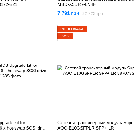
0172-B21
MBD-X9DR7-LN4F
7 791 грн
32 723 грн
РАСПРОДАЖА
−52%
rade kit for
Сетевой трансиверный модуль Supe
6 x hot-swap SCSI drive
AOC-E10GSFPLR SFP+ LR