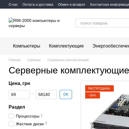
Перейти к основному контенту
О нас
Оплата и доставка
Обмен и возврат
Контактная информац
Компьютеры
Комплектующие
Энергообеспече
Главная
Серверы
Серверные комплектующие
Серверные комплектующи
Цена, грн
РАСПРОДАЖА
От Цена, грн
До Цена, грн
OK
−36%
Раздел
1
Процессоры
3
Жесткие диски