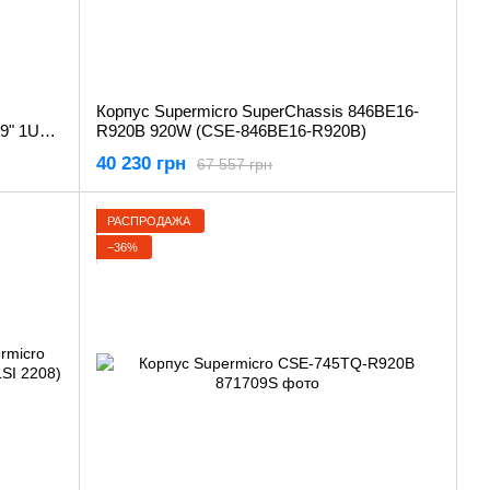
Корпус Supermicro SuperChassis 846BE16-
9" 1U
R920B 920W (CSE-846BE16-R920B)
40 230 грн
67 557 грн
РАСПРОДАЖА
−36%