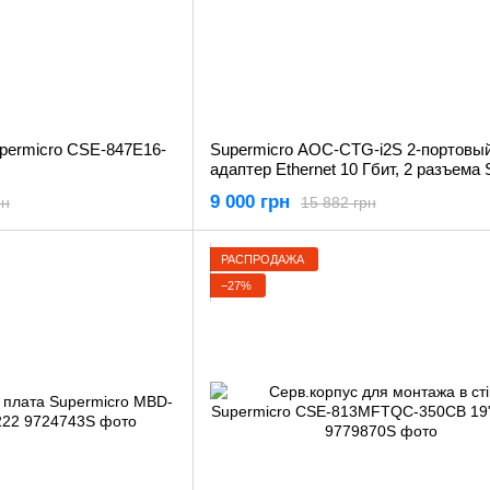
permicro CSE-847E16-
Supermicro AOC-CTG-i2S 2-портовы
адаптер Ethernet 10 Гбит, 2 разъема
Гбит (не входят в комплект), PCI-E 
9 000 грн
рн
15 882 грн
фактор MicroLP
РАСПРОДАЖА
−27%