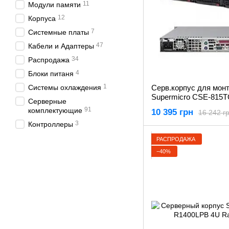
11
Модули памяти
12
Корпуса
7
Системные платы
47
Кабели и Адаптеры
34
Распродажа
4
Блоки питаня
1
Системы охлаждения
Серв.корпус для монт
Supermicro CSE-815T
Серверные
91
комплектующие
10 395 грн
16 242 г
3
Контроллеры
РАСПРОДАЖА
−40%