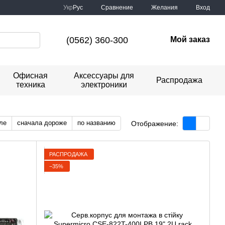
Сравнение
Укр
Рус
Желания
Вход
(0562) 360-300
Мой заказ
Офисная
Аксессуары для
Распродажа
техника
электроники
ле
сначала дороже
по названию
Отображение:
РАСПРОДАЖА
−35%