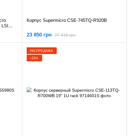
cro
Корпус Supermicro CSE-745TQ-R920B
 LSI
23 850 грн
37 418 грн
РАСПРОДАЖА
−33%