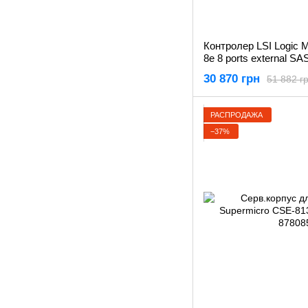
Контролер LSI Logic
8e 8 ports external S
30 870 грн
51 882 г
РАСПРОДАЖА
−37%