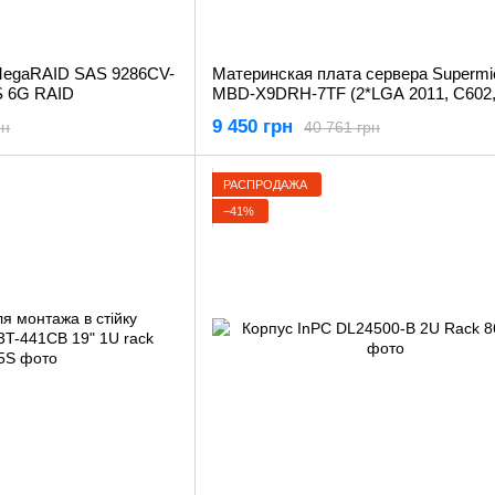
 MegaRAID SAS 9286CV-
Материнская плата сервера Supermi
AS 6G RAID
MBD-X9DRH-7TF (2*LGA 2011, C602,
2208)
9 450 грн
рн
40 761 грн
РАСПРОДАЖА
−41%