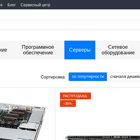
ия
Блог
Сервисный цетр
Программное
Сетевое
ние
Серверы
обеспечение
оборудование
е
по популярности
сначала дешев
Сортировка:
РАСПРОДАЖА
−36%