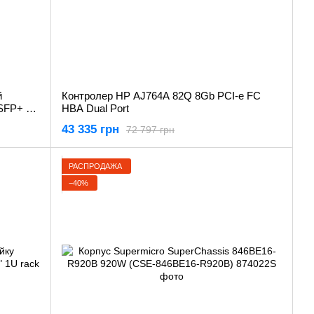
й
Контролер HP AJ764A 82Q 8Gb PCI-e FC
 SFP+ 10
HBA Dual Port
x8, форм-
43 335 грн
72 797 грн
РАСПРОДАЖА
−40%