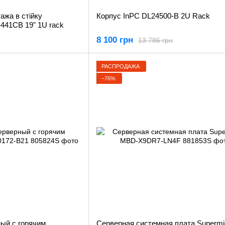
ажа в стiйку
Корпус InPC DL24500-B 2U Rack
441CB 19" 1U rack
8 100 грн
13 786 грн
РАСПРОДАЖА
−76%
ый с горячим
Серверная системная плата Supermi