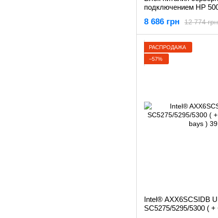
подключением HP 50
8 686 грн
12 774 грн
РАСПРОДАЖА
−57%
Intel® AXX6SCSIDB Upg
SC5275/5295/5300 ( + 
bays )