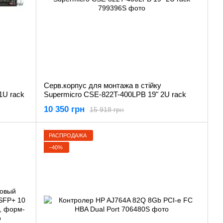
Серв.корпус для монтажа в стiйку
1U rack
Supermicro CSE-822T-400LPB 19" 2U rack
10 350 грн
15 918 грн
РАСПРОДАЖА
−40%