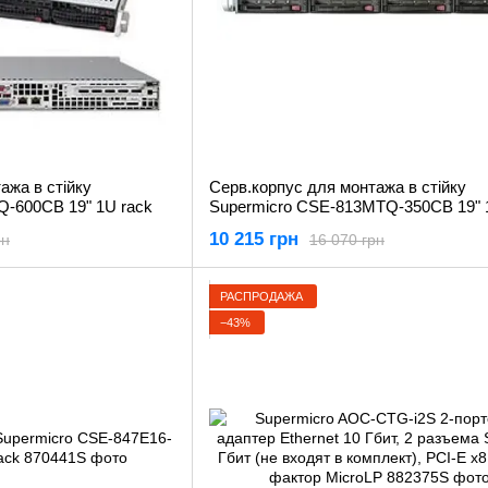
ажа в стiйку
Серв.корпус для монтажа в стiйку
Q-600CB 19" 1U rack
Supermicro CSE-813MTQ-350CB 19" 
10 215 грн
рн
16 070 грн
РАСПРОДАЖА
−43%