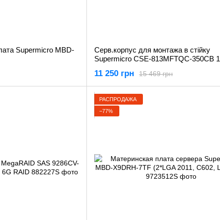
лата Supermicro MBD-
Серв.корпус для монтажа в стiйку
Supermicro CSE-813MFTQC-350CB 1
rack
11 250 грн
15 469 грн
РАСПРОДАЖА
−77%