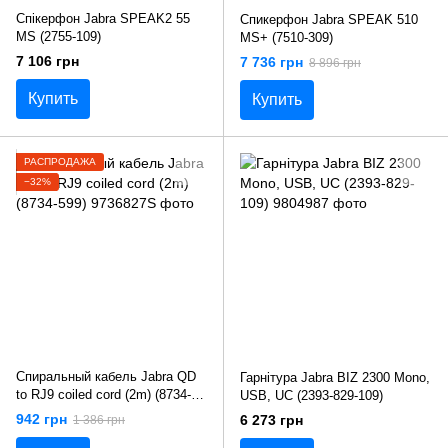
Спікерфон Jabra SPEAK2 55
Спикерфон Jabra SPEAK 510
MS (2755-109)
MS+ (7510-309)
7 106 грн
7 736 грн
8 896 грн
Купить
Купить
РАСПРОДАЖА
−32%
Спиральный кабель Jabra QD
Гарнітура Jabra BIZ 2300 Mono,
to RJ9 coiled cord (2m) (8734-
USB, UC (2393-829-109)
599)
942 грн
6 273 грн
1 386 грн