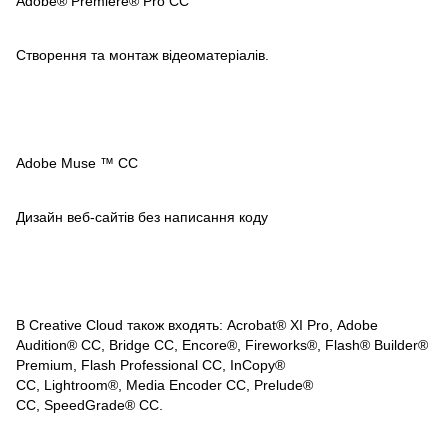
Adobe® Premiere® Pro CC
Створення та монтаж відеоматеріалів.
Adobe Muse ™ CC
Дизайн веб-сайтів без написання коду
В Creative Cloud також входять: Acrobat® XI Pro, Adobe
Audition® CC, Bridge CC, Encore®, Fireworks®, Flash® Builder®
Premium, Flash Professional CC, InCopy®
CC, Lightroom®, Media Encoder CC, Prelude®
CC, SpeedGrade® CC.