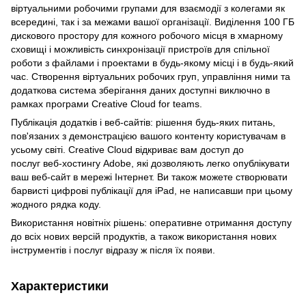
віртуальними робочими групами для взаємодії з колегами як
всередині, так і за межами вашої організації. Виділення 100 ГБ
дискового простору для кожного робочого місця в хмарному
сховищі і можливість синхронізації пристроїв для спільної
роботи з файлами і проектами в будь-якому місці і в будь-який
час. Створення віртуальних робочих груп, управління ними та
додаткова система зберігання даних доступні виключно в
рамках програми Creative Cloud for teams.
Публікація додатків і веб-сайтів: рішення будь-яких питань,
пов'язаних з демонстрацією вашого контенту користувачам в
усьому світі. Creative Cloud відкриває вам доступ до
послуг веб-хостингу Adobe, які дозволяють легко опублікувати
ваш веб-сайт в мережі Інтернет. Ви також можете створювати
барвисті цифрові публікації для iPad, не написавши при цьому
жодного рядка коду.
Використання новітніх рішень: оперативне отримання доступу
до всіх нових версій продуктів, а також використання нових
інструментів і послуг відразу ж після їх появи.
Характеристики