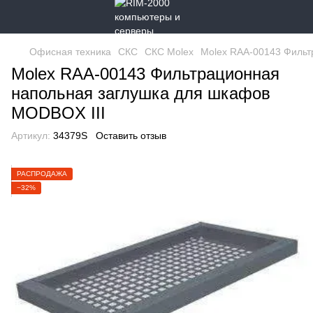
Офисная техника
СКС
СКС Molex
Molex RAA-00143 Фильт
Molex RAA-00143 Фильтрационная
напольная заглушка для шкафов
MODBOX III
Артикул:
34379S
Оставить отзыв
РАСПРОДАЖА
−32%