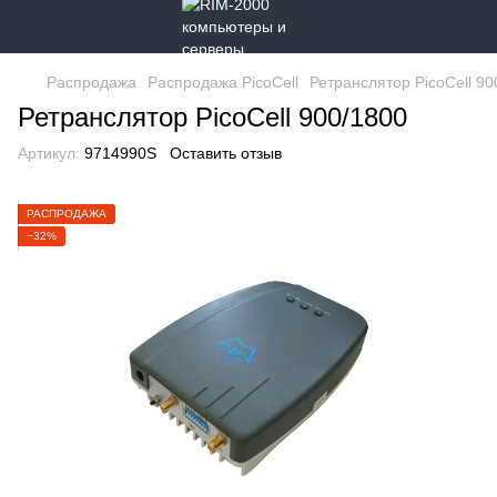
Распродажа
Распродажа PicoCell
Ретранслятор PicoCell 90
Ретранслятор PicoCell 900/1800
Артикул:
9714990S
Оставить отзыв
РАСПРОДАЖА
−32%