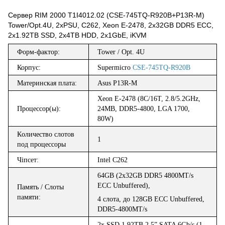
Cервер RIM 2000 T1I4012.02 (CSE-745TQ-R920B+P13R-M)
Tower/Opt.4U, 2xPSU, C262, Xeon E-2478, 2x32GB DDR5 ECC,
2x1.92TB SSD, 2x4TB HDD, 2x1GbE, iKVM
Форм-фактор
:
Tower / Opt. 4U
Корпус:
Supermicro
CSE-745TQ-R920B
Материнская плата:
Asus
P13R-M
Xeon E-2478 (8C/16T, 2.8/5.2GHz,
Процес
с
ор
(
ы
):
24MB, DDR5-4800, LGA 1700,
80W)
К
оличество слотов
1
под процессор
ы
Ч
і
псет
:
Intel C262
64GB (2x
32
GB DDR5
48
00M
T/s
ECC
Unbuffered
),
Память / Слоты
памяти:
4 слота
,
до
128GB
ECC
Unbuffered
,
DDR
5
-
48
00MT/s
2
x
SSD 1.92TB 2.5” SATA 6Gb/s (1