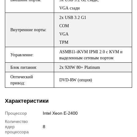
VGA
сзади
2
x USB
3
.
2
G1
COM
Внутренние порты
:
VGA
TPM
ASMB
11-
iKVM
IPMI 2.0 с KVM и
Управление:
выделенным
сетевым
портом
Блок питания:
2x 920W
80+ Platinum
Оптический
DVD-RW
(опц
и
я)
привод:
Характеристики
Процессор
Intel Xeon E-2400
Количество
ядер
8
процессора