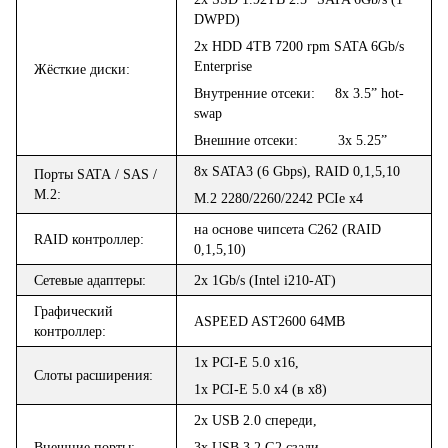
DWPD)
2x HDD 4TB 7200 rpm SATA 6Gb/s
Enterprise
Жёсткие диски:
Внутренние отсеки: 8
x
3.5”
hot-
swap
Внешние отсеки:
3
x
5.25”
8x SATA3 (6 Gbps), RAID 0,1,5,10
Порты
SATA
/
SAS /
M.2
:
M.2 2280/2260/2242 PCIe x4
на основе чипсета C262 (RAID
RAID контроллер:
0,1,5,10)
Сетевые адаптеры:
2x 1Gb/s (Intel i210-AT)
Графический
ASPEED AST2600
64MB
контроллер:
1
x PCI-E 5.0 x16,
Слоты расширения:
1x PCI-E 5.0 x4 (
в
x8)
2
x
USB
2.0
спереди,
Внешние порты
:
3
x
USB
3.2
G
2
сзади,