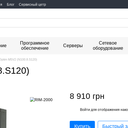
ия
Блог
Сервисный цетр
Программное
Сетевое
ние
Серверы
обеспечение
оборудование
 Optim M5V2 (N100.8.S120)
8.S120)
8 910 грн
Войти
для отображения нако
%
Купить
Быстрый з