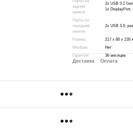
Порты на
2х USB 3.2 Gen 
задней
1х DisplayPort
панели
Порты на
передней
2х USB 3.0, р
панели
Размер
217 x 80 x 235
Windows
Нет
Гарантия
36 месяцев
Доставка
Оплата