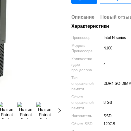
Описание
Новый отзыв
Характеристики
Процессор
Intel N-series
Модель
N100
Процессора
Количество
ядер
4
процессора
Тип
оперативной
DDR4 SO-DIM
памяти
Объем
оперативной
8 GB
памяти
Накопитель
SSD
Объем SSD
120GB