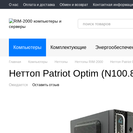
Перейти к основному контенту
О нас
Оплата и доставка
Обмен и возврат
Контактная информац
Компьютеры
Комплектующие
Энергообеспече
Главная
Компьютеры
Неттопы
Неттопы RIM-2000
Неттоп Patriot
Неттоп Patriot Optim (N100.
Ожидается
Оставить отзыв