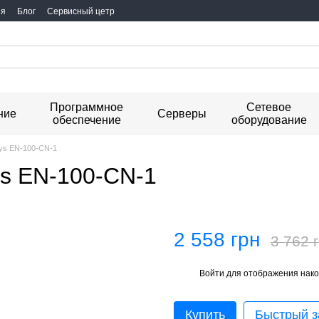
ия
Блог
Сервисный цетр
Программное
Сетевое
ние
Серверы
обеспечение
оборудование
ys EN-100-CN-1
ys EN-100-CN-1
2 558 грн
3 762 
Войти
для отображения нако
%
Купить
Быстрый з