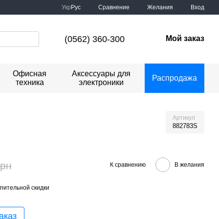
Сравнение
Укр
Рус
Желания
Вход
(0562) 360-300
Мой заказ
Офисная
Аксессуары для
Распродажа
техника
электроники
Артикул
882783S
грн
К сравнению
В желания
пительной скидки
аказ