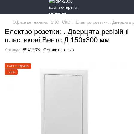
Офисная техника
СКС
СКС .
Електро розетки: . Дверцята 
Електро розетки: . Дверцята ревiзiйнi
пластиковi Вентс Д 150х300 мм
Артикул:
894193S
Оставить отзыв
РАСПРОДАЖА
−32%