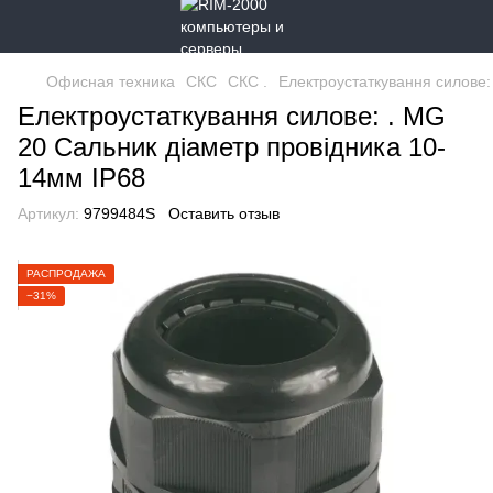
Офисная техника
СКС
СКС .
Електроустаткування силове:
Електроустаткування силове: . MG
20 Сальник діаметр провідника 10-
14мм IP68
Артикул:
9799484S
Оставить отзыв
РАСПРОДАЖА
−31%