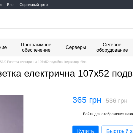
ия
Блог
Сервисный цетр
Программное
Сетевое
ние
Серверы
обеспечение
оборудование
S1/9 Розетка електрична 107х52 подвійна, індикатор, біла
зетка електрична 107х52 подві
365 грн
536 грн
Войти
для отображения нако
%
Купить
Быстрый з