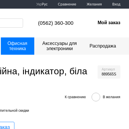
Сравнение
Укр
Рус
Желания
Вход
(0562) 360-300
Мой заказ
Офисная
Аксессуары для
Распродажа
техника
электроники
йна, індикатор, біла
Артикул
889565S
К сравнению
В желания
пительной скидки
аказ