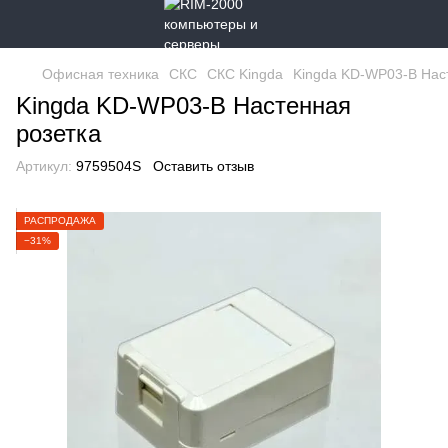
Офисная техника
СКС
СКС Kingda
Kingda KD-WP03-B Нас
Kingda KD-WP03-B Настенная
розетка
Артикул:
9759504S
Оставить отзыв
РАСПРОДАЖА
−31%