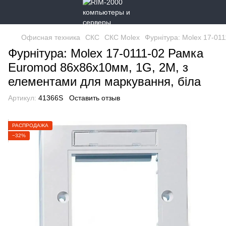
Офисная техника
СКС
СКС Molex
Фурнітура: Molex 17-01
Фурнітура: Molex 17-0111-02 Рамка
Euromod 86х86х10мм, 1G, 2M, з
елементами для маркування, біла
Артикул:
41366S
Оставить отзыв
РАСПРОДАЖА
−32%