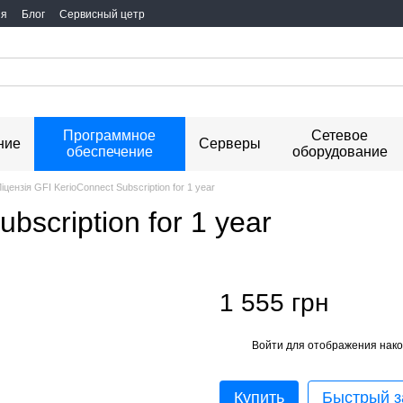
ия
Блог
Сервисный цетр
Программное
Сетевое
ние
Серверы
обеспечение
оборудование
іцензія GFI KerioConnect Subscription for 1 year
bscription for 1 year
1 555 грн
Войти
для отображения нако
%
Купить
Быстрый з