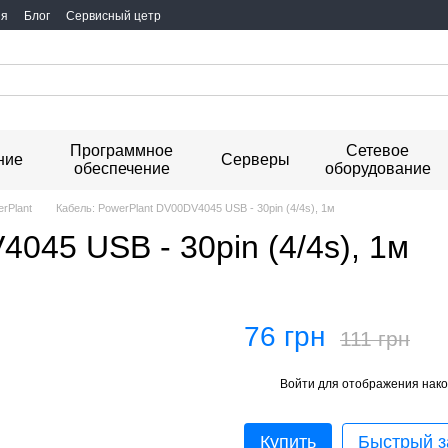
ия
Блог
Сервисный цетр
Программное
Сетевое
ние
Серверы
обеспечение
оборудование
rPlant
Кабель: PowerPlant DV00DV4045 USB - 30pin (4/4s), 1м
045 USB - 30pin (4/4s), 1м
76 грн
111 грн
Войти
для отображения нако
%
Купить
Быстрый з