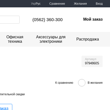
Сравнение
Укр
Рус
Желания
Вход
(0562) 360-300
Мой заказ
Офисная
Аксессуары для
Распродажа
техника
электроники
Артикул
9794860S
К сравнению
В желания
пительной скидки
аказ