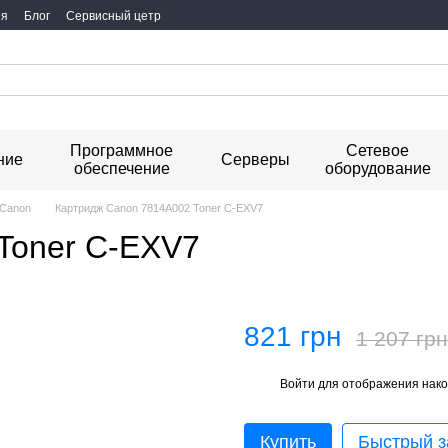
ия
Блог
Сервисный цетр
Программное
Сетевое
ние
Серверы
обеспечение
оборудование
 Canon
Картридж Canon 7814A002 Toner C-EXV7
Toner C-EXV7
821 грн
1 207 грн
Войти
для отображения нако
%
Купить
Быстрый з