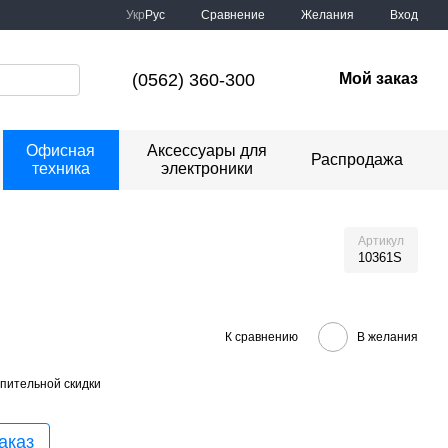
Сравнение
Укр
Рус
Желания
Вход
(0562) 360-300
Мой заказ
Офисная
Аксессуары для
Распродажа
техника
электроники
Артикул
10361S
К сравнению
В желания
пительной скидки
аказ