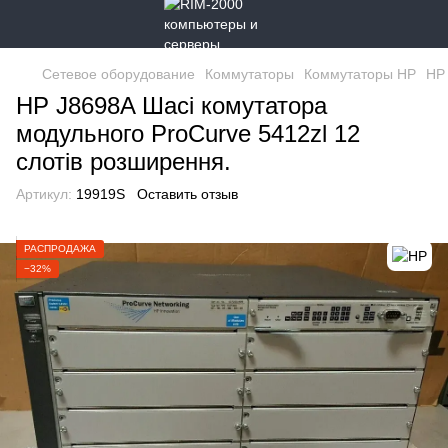
Сетевое оборудование
Коммутаторы
Коммутаторы HP
HP 
HP J8698A Шасі комутатора
модульного ProCurve 5412zl 12
слотів розширення.
Артикул:
19919S
Оставить отзыв
РАСПРОДАЖА
−32%