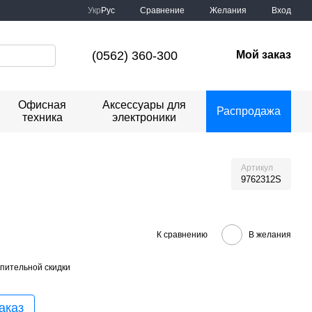
Сравнение
Укр
Рус
Желания
Вход
(0562) 360-300
Мой заказ
Офисная
Аксессуары для
Распродажа
техника
электроники
Артикул
9762312S
К сравнению
В желания
пительной скидки
аказ