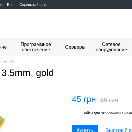
ия
Блог
Сервисный цетр
Программное
Сетевое
ние
Серверы
обеспечение
оборудование
.5mm, gold
 3.5mm, gold
45 грн
66 грн
Войти
для отображения нако
%
Купить
Быстрый з