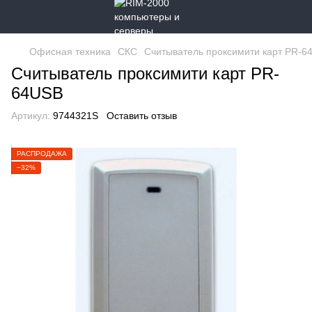
Офисная техника
СКС
Считыватель проксимити карт PR-6
Считыватель проксимити карт PR-
64USB
Артикул:
9744321S
Оставить отзыв
РАСПРОДАЖА
−32%