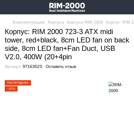
Комплектующие
Корпуса
Корпуса RIM-2000
Корпус: RIM 2
Корпус: RIM 2000 723-3 ATX midi
tower, red+black, 8cm LED fan on back
side, 8cm LED fan+Fan Duct, USB
V2.0, 400W (20+4pin
Артикул:
9716352S
Оставить отзыв
РАСПРОДАЖА
−32%