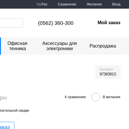
Сравнение
Укр
Рус
Желания
Вход
(0562) 360-300
Мой заказ
Офисная
Аксессуары для
Распродажа
техника
электроники
Артикул
9738391S
грн
К сравнению
В желания
пительной скидки
аказ