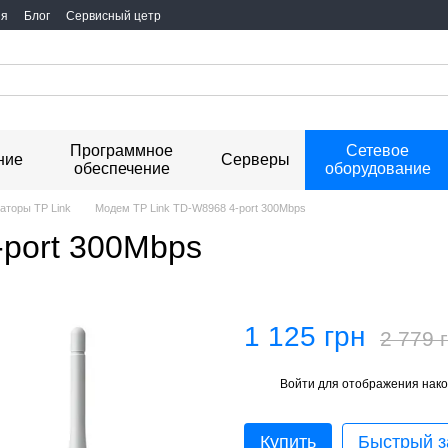
ия
Блог
Сервисный цетр
Программное
Сетевое
ние
Серверы
обеспечение
оборудование
аторы TP Link
Модем TP Link TD-W8968 4-port 300Mbps
-port 300Mbps
1 125 грн
2 779 
Войти
для отображения нако
%
Купить
Быстрый з