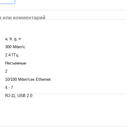
 или комментарий
a, b, g, n
300 Мбит/с
2.4 ГГц
Несъемные
2
10/100 Мбит/сек Ethernet
4 - 7
RJ-11, USB 2.0