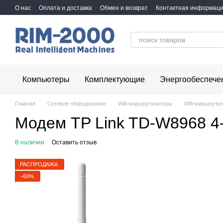
Перейти к основному контенту
О нас
Оплата и доставка
Обмен и возврат
Контактная информац
Компьютеры
Комплектующие
Энергообеспече
Главная
Сетевое оборудование
Wifi-маршрутизаторы
Wifi-маршрутиз
Модем TP Link TD-W8968 4
В наличии
Оставить отзыв
РАСПРОДАЖА
−60%