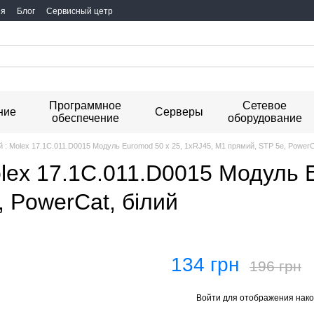
ия
Блог
Сервисный цетр
Программное
Сетевое
ние
Серверы
обеспечение
оборудование
 : Molex 17.1C.011.D0015 Модуль Euromod 50 х 25, 1xRJ45, M1 прямий, STP 5е, PowerCa
lex 17.1C.011.D0015 Модуль 
 PowerCat, бiлий
134 грн
196 грн
Войти
для отображения нако
%