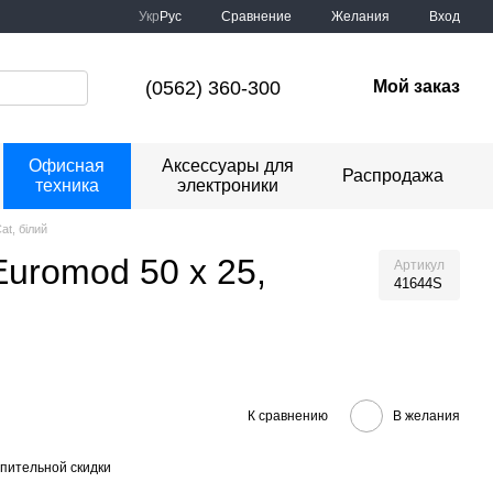
Сравнение
Укр
Рус
Желания
Вход
(0562) 360-300
Мой заказ
Офисная
Аксессуары для
Распродажа
техника
электроники
t, бiлий
Euromod 50 х 25,
Артикул
41644S
К сравнению
В желания
пительной скидки