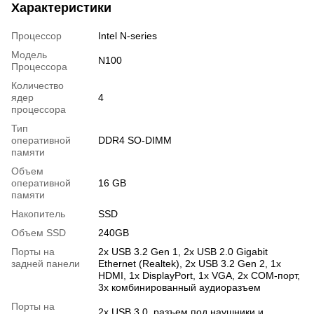
Характеристики
Процессор
Intel N-series
Модель
N100
Процессора
Количество
ядер
4
процессора
Тип
оперативной
DDR4 SO-DIMM
памяти
Объем
оперативной
16 GB
памяти
Накопитель
SSD
Объем SSD
240GB
Порты на
2х USB 3.2 Gen 1, 2х USB 2.0 Gigabit
задней панели
Ethernet (Realtek), 2х USB 3.2 Gen 2, 1х
HDMI, 1х DisplayPort, 1х VGA, 2х COM-порт,
3х комбинированный аудиоразъем
Порты на
2х USB 3.0, разъем под наушники и