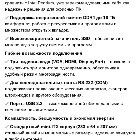
сравнить с Intel Pentium, уже зарекомендовавшими себя как
надежные решения для офисных ПК.
✅
Поддержка оперативной памяти DDR4 до 16 ГБ
–
комфортная работа с ресурсоемкими программами и
множеством открытых вкладок.
✅
Высокоскоростной накопитель SSD
– обеспечивает
мгновенную загрузку системы и программ.
Гибкие возможности подключения
✅
Три видеовыхода (VGA, HDMI, DisplayPort)
– позволяют
подключить три монитора одновременно, обеспечивая
удобный режим многозадачности.
✅
Два последовательных порта RS-232 (COM)
–
поддерживает подключение кассовых аппаратов, сканеров
штрих-кодов и другого оборудования.
✅
Порты USB 3.2
– высокоскоростной обмен данными с
внешними накопителями.
Компактность, бесшумность и экономия энергии
✅
Стандартный mini-ITX корпус (233 х 64 х 207 мм)
–
стильный дизайн и минимальные размеры идеально впишутся
в любой интерьер.