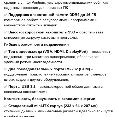
сравнить с Intel Pentium, уже зарекомендовавшими себя как
надежные решения для офисных ПК.
✅
Поддержка оперативной памяти DDR4 до 16 ГБ
–
комфортная работа с ресурсоемкими программами и
множеством открытых вкладок.
✅
Высокоскоростной накопитель SSD
– обеспечивает
мгновенную загрузку системы и программ.
Гибкие возможности подключения
✅
Три видеовыхода (VGA, HDMI, DisplayPort)
– позволяют
подключить три монитора одновременно, обеспечивая
удобный режим многозадачности.
✅
Два последовательных порта RS-232 (COM)
–
поддерживает подключение кассовых аппаратов, сканеров
штрих-кодов и другого оборудования.
✅
Порты USB 3.2
– высокоскоростной обмен данными с
внешними накопителями.
Компактность, бесшумность и экономия энергии
✅
Стандартный mini-ITX корпус (233 х 64 х 207 мм)
–
стильный дизайн и минимальные размеры идеально впишутся
в любой интерьер.