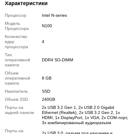
Характеристики
Процессор
Intel N-series
Модель
N100
Процессора
Количество
ядер
4
процессора
Тип
оперативной
DDR4 SO-DIMM
памяти
Объем
оперативной
8 GB
памяти
Накопитель
SSD
Объем SSD
240GB
Порты на
2х USB 3.2 Gen 1, 2х USB 2.0 Gigabit
задней панели
Ethernet (Realtek), 2х USB 3.2 Gen 2, 1х
HDMI, 1х DisplayPort, 1х VGA, 2х COM-порт,
3х комбинированный аудиоразъем
Порты на
2х USB 3.0, разъем под наушники и