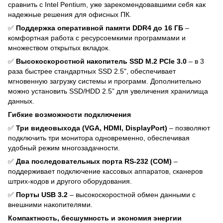
сравнить с Intel Pentium, уже зарекомендовавшими себя как
надежные решения для офисных ПК.
✅
Поддержка оперативной памяти DDR4 до 16 ГБ
–
комфортная работа с ресурсоемкими программами и
множеством открытых вкладок.
✅
Высокоскоростной накопитель SSD M.2 PCIe 3.0
– в 3
раза быстрее стандартных SSD 2.5", обеспечивает
мгновенную загрузку системы и программ. Дополнительно
можно установить SSD/HDD 2.5” для увеличения хранилища
данных.
Гибкие возможности подключения
✅
Три видеовыхода (VGA, HDMI, DisplayPort)
– позволяют
подключить три монитора одновременно, обеспечивая
удобный режим многозадачности.
✅
Два последовательных порта RS-232 (COM)
–
поддерживает подключение кассовых аппаратов, сканеров
штрих-кодов и другого оборудования.
✅
Порты USB 3.2
– высокоскоростной обмен данными с
внешними накопителями.
Компактность, бесшумность и экономия энергии