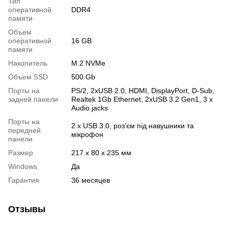
Тип
оперативной
DDR4
памяти
Объем
оперативной
16 GB
памяти
Накопитель
M.2 NVMe
Объем SSD
500 Gb
Порты на
PS/2, 2хUSB 2.0, HDMI, DisplayPort, D-Sub,
задней панели
Realtek 1Gb Ethernet, 2хUSB 3.2 Gen1, 3 x
Audio jacks
Порты на
2 х USB 3.0, роз’єм під навушники та
передней
мікрофон
панели
Размер
217 x 80 x 235 мм
Windows
Да
Гарантия
36 месяцев
Отзывы