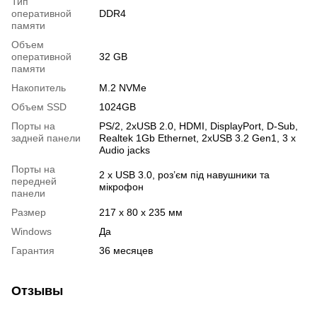
Тип
оперативной
DDR4
памяти
Объем
оперативной
32 GB
памяти
Накопитель
M.2 NVMe
Объем SSD
1024GB
Порты на
PS/2, 2хUSB 2.0, HDMI, DisplayPort, D-Sub,
задней панели
Realtek 1Gb Ethernet, 2хUSB 3.2 Gen1, 3 x
Audio jacks
Порты на
2 х USB 3.0, роз’єм під навушники та
передней
мікрофон
панели
Размер
217 x 80 x 235 мм
Windows
Да
Гарантия
36 месяцев
Отзывы