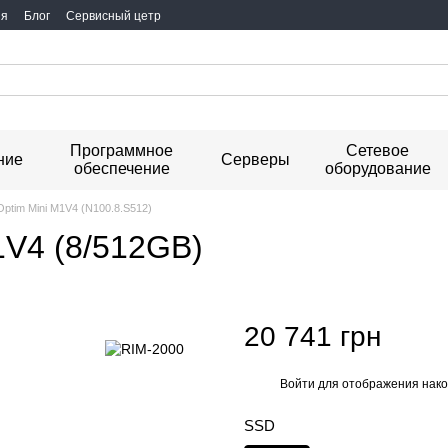
ия
Блог
Сервисный цетр
Программное
Сетевое
ние
Серверы
обеспечение
оборудование
 Optim Mini M1V4 (N100.8.S512)
M1V4 (8/512GB)
20 741 грн
Войти
для отображения нако
%
SSD