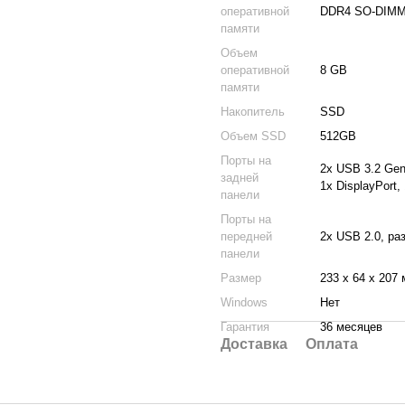
оперативной
DDR4 SO-DIM
памяти
Объем
оперативной
8 GB
памяти
Накопитель
SSD
Объем SSD
512GB
Порты на
2х USB 3.2 Gen 
задней
1х DisplayPort
панели
Порты на
передней
2х USB 2.0, р
панели
Размер
233 х 64 х 207
Windows
Нет
Гарантия
36 месяцев
Доставка
Оплата