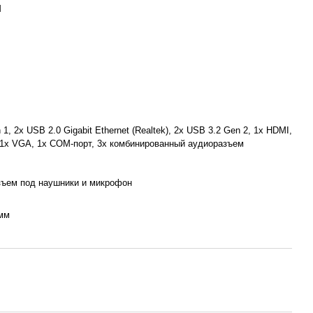
M
1, 2х USB 2.0 Gigabit Ethernet (Realtek), 2х USB 3.2 Gen 2, 1х HDMI,
, 1х VGA, 1х COM-порт, 3х комбинированный аудиоразъем
азъем под наушники и микрофон
 мм