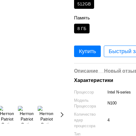
512GB
Память
8 ГБ
Купить
Быстрый з
Описание
Новый отзыв
Характеристики
Процессор
Intel N-series
Модель
N100
Процессора
Количество
ядер
4
процессора
Тип