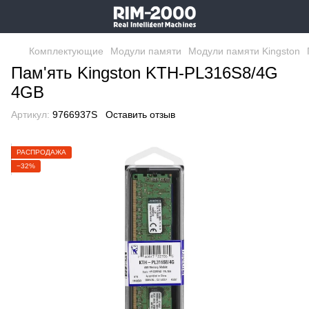
Комплектующие
Модули памяти
Модули памяти Kingston
Пам'ять Kingston KTH-PL316S8/4G
4GB
Артикул:
9766937S
Оставить отзыв
РАСПРОДАЖА
−32%