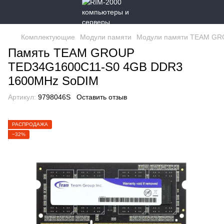
Комплектующие
Модули памяти
Модули памяти TEAM G
Память TEAM GROUP
TED34G1600C11-S0 4GB DDR3
1600MHz SоDІM
Артикул:
9798046S
Оставить отзыв
РАСПРОДАЖА
−32%